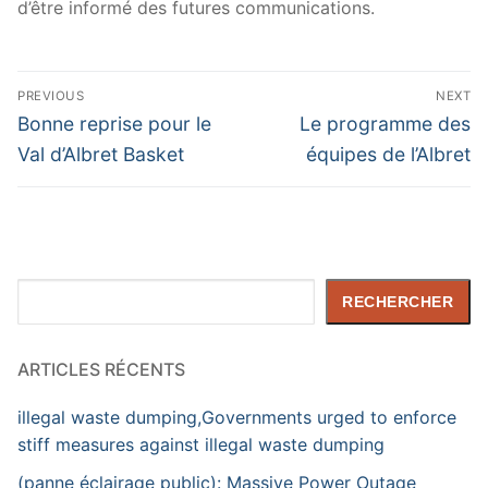
d’être informé des futures communications.
Navigation
PREVIOUS
NEXT
de
Previous
Next
Bonne reprise pour le
Le programme des
post:
post:
l’article
Val d’Albret Basket
équipes de l’Albret
Rechercher
RECHERCHER
ARTICLES RÉCENTS
illegal waste dumping,Governments urged to enforce
stiff measures against illegal waste dumping
(panne éclairage public): Massive Power Outage