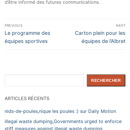
d’être informé des futures communications.
Navigation
PREVIOUS
NEXT
de
Previous
Next
Le programme des
Carton plein pour les
post:
post:
l’article
équipes sportives
équipes de l’Albret
Rechercher
RECHERCHER
ARTICLES RÉCENTS
nids-de-poules,nique les poules :) sur Daily Motion
illegal waste dumping,Governments urged to enforce
stiff measures against illegal waste dumping