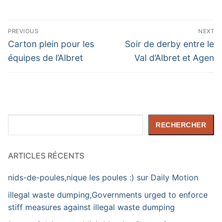
Navigation
PREVIOUS
NEXT
de
Previous
Next
Carton plein pour les
Soir de derby entre le
post:
post:
l’article
équipes de l’Albret
Val d’Albret et Agen
Rechercher
RECHERCHER
ARTICLES RÉCENTS
nids-de-poules,nique les poules :) sur Daily Motion
illegal waste dumping,Governments urged to enforce
stiff measures against illegal waste dumping