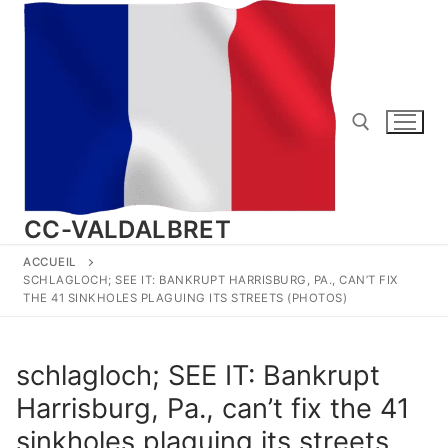
Aller
au
contenu
Rechercher :
CC-VALDALBRET
ACCUEIL
SCHLAGLOCH; SEE IT: BANKRUPT HARRISBURG, PA., CAN’T FIX
THE 41 SINKHOLES PLAGUING ITS STREETS (PHOTOS)
schlagloch; SEE IT: Bankrupt
Harrisburg, Pa., can’t fix the 41
sinkholes plaguing its streets