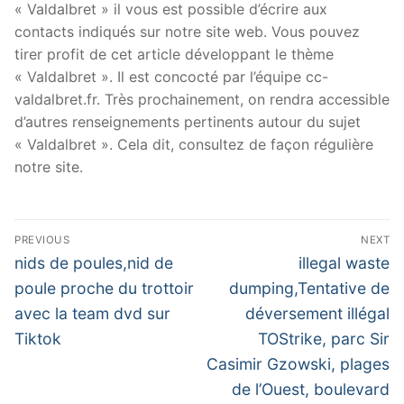
« Valdalbret » il vous est possible d’écrire aux
contacts indiqués sur notre site web. Vous pouvez
tirer profit de cet article développant le thème
« Valdalbret ». Il est concocté par l’équipe cc-
valdalbret.fr. Très prochainement, on rendra accessible
d’autres renseignements pertinents autour du sujet
« Valdalbret ». Cela dit, consultez de façon régulière
notre site.
Navigation
PREVIOUS
NEXT
de
Previous
Next
nids de poules,nid de
illegal waste
post:
post:
l’article
poule proche du trottoir
dumping,Tentative de
avec la team dvd sur
déversement illégal
Tiktok
TOStrike, parc Sir
Casimir Gzowski, plages
de l’Ouest, boulevard