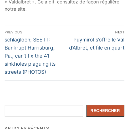
« Valdalbret ». Cela dit, consultez de façon régulière
notre site.
Navigation
PREVIOUS
NEXT
de
Previous
Next
schlagloch; SEE IT:
Puymirol s’offre le Val
post:
post:
l’article
Bankrupt Harrisburg,
d’Albret, et file en quart
Pa., can’t fix the 41
sinkholes plaguing its
streets (PHOTOS)
Rechercher
RECHERCHER
ARTICLES RÉCENTS