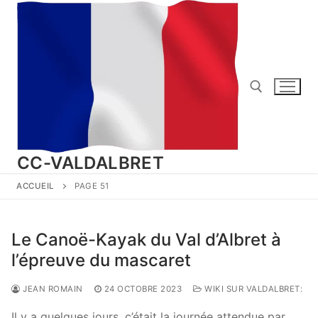
Aller
au
contenu
Rechercher :
CC-VALDALBRET
ACCUEIL
PAGE 51
Le Canoë-Kayak du Val d’Albret à
l’épreuve du mascaret
JEAN ROMAIN
24 OCTOBRE 2023
WIKI SUR VALDALBRET:
Il y a quelques jours, c’était la journée attendue par