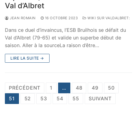
Val d’Albret
JEAN ROMAIN
16 OCTOBRE 2023
WIKI SUR VALDALBRET:
Dans ce duel d’invaincus, l’ESB Bruilhois se défait du
Val d’Albret (79-65) et valide un superbe début de
saison. Aller à la sourceLa raison d’être…
LIRE LA SUITE →
Pagination
PRÉCÉDENT
1
…
48
49
50
des
51
52
53
54
55
SUIVANT
publications