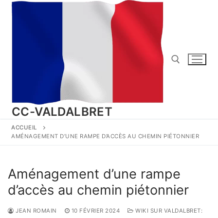
Aller
au
contenu
Rechercher :
CC-VALDALBRET
ACCUEIL
AMÉNAGEMENT D’UNE RAMPE D’ACCÈS AU CHEMIN PIÉTONNIER
Aménagement d’une rampe
d’accès au chemin piétonnier
JEAN ROMAIN
10 FÉVRIER 2024
WIKI SUR VALDALBRET: