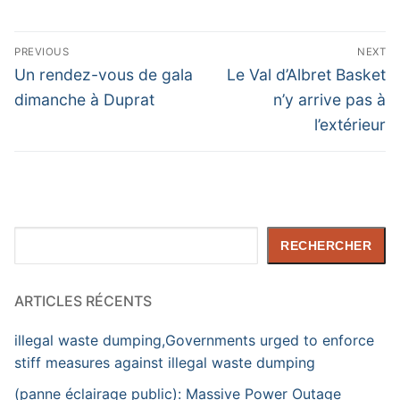
Navigation
PREVIOUS
NEXT
de
Previous
Next
Un rendez-vous de gala
Le Val d’Albret Basket
post:
post:
l’article
dimanche à Duprat
n’y arrive pas à
l’extérieur
Rechercher
RECHERCHER
ARTICLES RÉCENTS
illegal waste dumping,Governments urged to enforce
stiff measures against illegal waste dumping
(panne éclairage public): Massive Power Outage