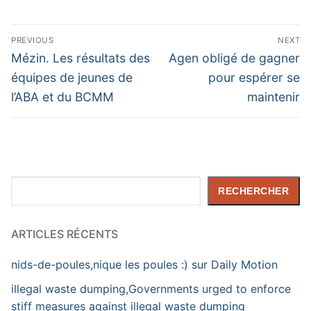
Navigation
PREVIOUS
NEXT
de
Previous
Next
Mézin. Les résultats des
Agen obligé de gagner
post:
post:
l’article
équipes de jeunes de
pour espérer se
l’ABA et du BCMM
maintenir
Rechercher
RECHERCHER
ARTICLES RÉCENTS
nids-de-poules,nique les poules :) sur Daily Motion
illegal waste dumping,Governments urged to enforce
stiff measures against illegal waste dumping