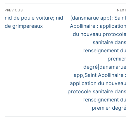
Navigation
PREVIOUS
NEXT
de
Previous
Next
nid de poule voiture; nid
(dansmarue app): Saint
post:
post:
l’article
de grimpereaux
Apollinaire : application
du nouveau protocole
sanitaire dans
l’enseignement du
premier
degré|dansmarue
app,Saint Apollinaire :
application du nouveau
protocole sanitaire dans
l’enseignement du
premier degré