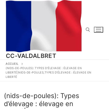
Aller
au
contenu
Rechercher :
CC-VALDALBRET
ACCUEIL
(NIDS-DE-POULES): TYPES D’ÉLEVAGE : ÉLEVAGE EN
LIBERTÉ|NIDS-DE-POULES,TYPES D’ÉLEVAGE : ÉLEVAGE EN
LIBERTÉ
(nids-de-poules): Types
d’élevage : élevage en