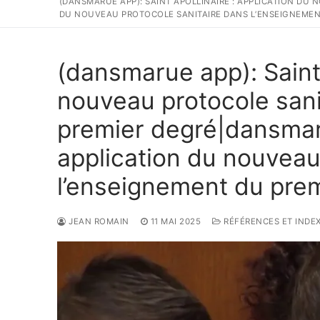
(DANSMARUE APP): SAINT APOLLINAIRE : APPLICATION DU
DU NOUVEAU PROTOCOLE SANITAIRE DANS L’ENSEIGNEMEN
(dansmarue app): Saint 
nouveau protocole sani
premier degré|dansmaru
application du nouveau
l’enseignement du pre
JEAN ROMAIN
11 MAI 2025
RÉFÉRENCES ET INDEX