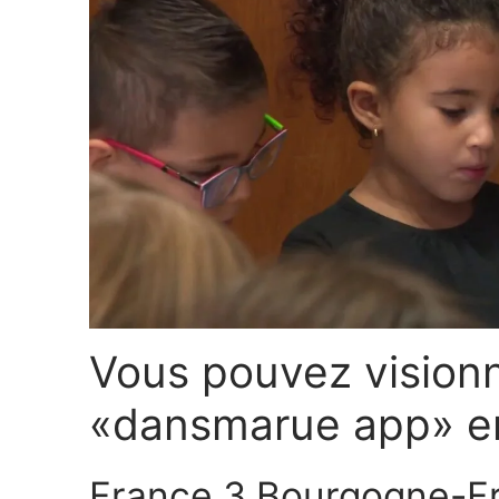
Vous pouvez visionne
«dansmarue app» en
France 3 Bourgogne-F