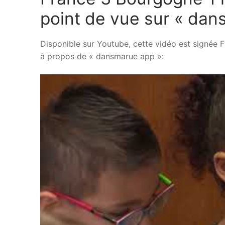
point de vue sur « dan
Disponible sur Youtube, cette vidéo est signé
à propos de « dansmarue app »: