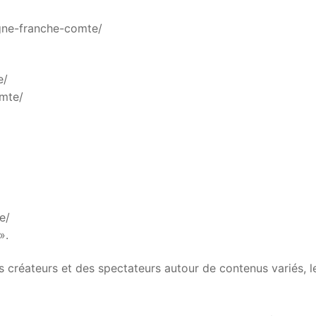
ogne-franche-comte/
e/
mte/
e/
».
s créateurs et des spectateurs autour de contenus variés, l