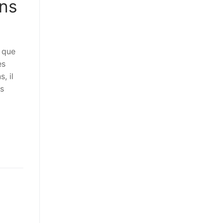
ons
 que
es
, il
os