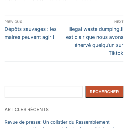
Navigation
PREVIOUS
NEXT
de
Previous
Next
Dépôts sauvages : les
illegal waste dumping,Il
post:
post:
l’article
maires peuvent agir !
est clair que nous avons
énervé quelqu’un sur
Tiktok
Rechercher
RECHERCHER
ARTICLES RÉCENTS
Revue de presse: Un colistier du Rassemblement