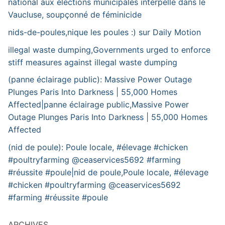
national aux élections municipales interpellé dans le
Vaucluse, soupçonné de féminicide
nids-de-poules,nique les poules :) sur Daily Motion
illegal waste dumping,Governments urged to enforce
stiff measures against illegal waste dumping
(panne éclairage public): Massive Power Outage
Plunges Paris Into Darkness | 55,000 Homes
Affected|panne éclairage public,Massive Power
Outage Plunges Paris Into Darkness | 55,000 Homes
Affected
(nid de poule): Poule locale, #élevage #chicken
#poultryfarming @ceaservices5692 #farming
#réussite #poule|nid de poule,Poule locale, #élevage
#chicken #poultryfarming @ceaservices5692
#farming #réussite #poule
ARCHIVES