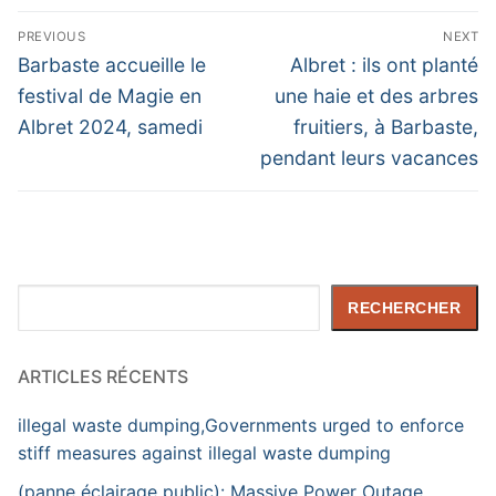
Navigation
PREVIOUS
NEXT
de
Previous
Next
Barbaste accueille le
Albret : ils ont planté
post:
post:
l’article
festival de Magie en
une haie et des arbres
Albret 2024, samedi
fruitiers, à Barbaste,
pendant leurs vacances
Rechercher
RECHERCHER
ARTICLES RÉCENTS
illegal waste dumping,Governments urged to enforce
stiff measures against illegal waste dumping
(panne éclairage public): Massive Power Outage