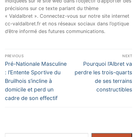
indiquées sur le site web dans l’objectif d’apporter des
précisions sur ce texte parlant du thème
« Valdalbret ». Connectez-vous sur notre site internet
cc-valdalbret.fr et nos réseaux sociaux dans l’optique
d’être informé des futures communications.
Navigation
PREVIOUS
NEXT
de
Previous
Next
Pré-Nationale Masculine
Pourquoi l’Albret va
post:
post:
l’article
: l’Entente Sportive du
perdre les trois-quarts
Bruilhois s’incline à
de ses terrains
domicile et perd un
constructibles
cadre de son effectif
Rechercher