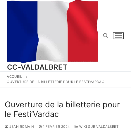
Aller
au
contenu
Rechercher :
CC-VALDALBRET
ACCUEIL
OUVERTURE DE LA BILLETTERIE POUR LE FESTI’VARDAC
Ouverture de la billetterie pour
le Festi’Vardac
JEAN ROMAIN
1 FÉVRIER 2024
WIKI SUR VALDALBRET: