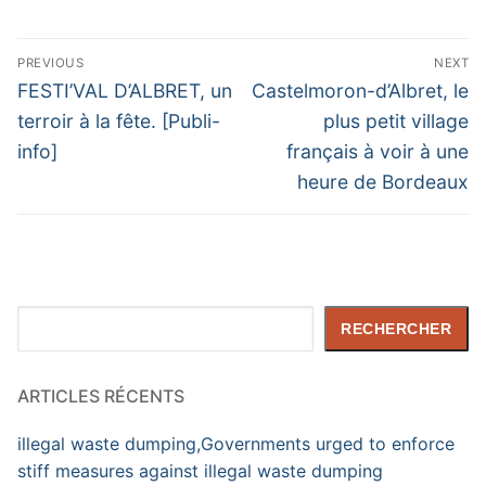
Navigation
PREVIOUS
NEXT
de
Previous
Next
FESTI’VAL D’ALBRET, un
Castelmoron-d’Albret, le
post:
post:
l’article
terroir à la fête. [Publi-
plus petit village
info]
français à voir à une
heure de Bordeaux
Rechercher
RECHERCHER
ARTICLES RÉCENTS
illegal waste dumping,Governments urged to enforce
stiff measures against illegal waste dumping