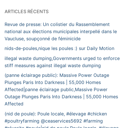
ARTICLES RÉCENTS
Revue de presse: Un colistier du Rassemblement
national aux élections municipales interpellé dans le
Vaucluse, soupçonné de féminicide
nids-de-poules,nique les poules :) sur Daily Motion
illegal waste dumping,Governments urged to enforce
stiff measures against illegal waste dumping
(panne éclairage public): Massive Power Outage
Plunges Paris Into Darkness | 55,000 Homes
Affected|panne éclairage public,Massive Power
Outage Plunges Paris Into Darkness | 55,000 Homes
Affected
(nid de poule): Poule locale, #élevage #chicken
#poultryfarming @ceaservices5692 #farming
#réussite #poule|nid de poule,Poule locale, #élevage