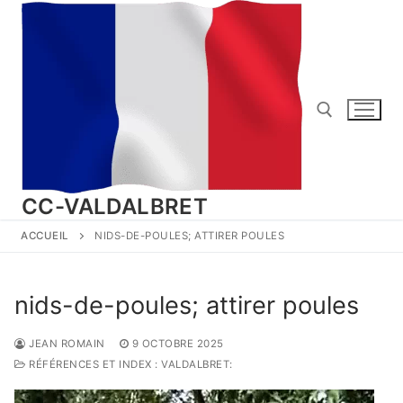
Aller
au
contenu
Rechercher :
CC-VALDALBRET
ACCUEIL
NIDS-DE-POULES; ATTIRER POULES
nids-de-poules; attirer poules
JEAN ROMAIN
9 OCTOBRE 2025
RÉFÉRENCES ET INDEX : VALDALBRET: