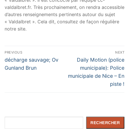
« Valdalbret ». Il est concocté par l’équipe cc-
valdalbret.fr. Très prochainement, on rendra accessible
d’autres renseignements pertinents autour du sujet
« Valdalbret ». Cela dit, consultez de façon régulière
notre site.
Navigation
PREVIOUS
NEXT
de
Previous
Next
décharge sauvage; Ov
Daily Motion (police
post:
post:
l’article
Gunland Brun
municipale): Police
municipale de Nice – En
piste !
Rechercher
RECHERCHER