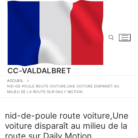
Aller
au
contenu
Rechercher :
CC-VALDALBRET
ACCUEIL
NID-DE-POULE ROUTE VOITURE,UNE VOITURE DISPARAÎT AU
MILIEU DE LA ROUTE SUR DAILY MOTION
nid-de-poule route voiture,Une
voiture disparaît au milieu de la
route sur Daily Motion