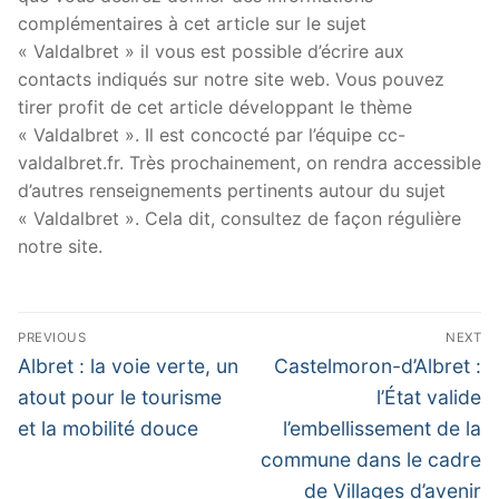
complémentaires à cet article sur le sujet
« Valdalbret » il vous est possible d’écrire aux
contacts indiqués sur notre site web. Vous pouvez
tirer profit de cet article développant le thème
« Valdalbret ». Il est concocté par l’équipe cc-
valdalbret.fr. Très prochainement, on rendra accessible
d’autres renseignements pertinents autour du sujet
« Valdalbret ». Cela dit, consultez de façon régulière
notre site.
Navigation
PREVIOUS
NEXT
de
Previous
Next
Albret : la voie verte, un
Castelmoron-d’Albret :
post:
post:
l’article
atout pour le tourisme
l’État valide
et la mobilité douce
l’embellissement de la
commune dans le cadre
de Villages d’avenir