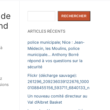
 de
Rechercher
RECHERCHER
end
ARTICLES RÉCENTS
police municipale; Nice : Jean-
 à
Médecin, les Moulins, police
municipale… Anthony Borré
répond à vos questions sur la
sécurité
Flickr (décharge sauvage):
ez
261296_209236039122676_1000
sions
01088455156_593711_6840133_n
Un nouveau comité directeur au
Val d’Albret Basket