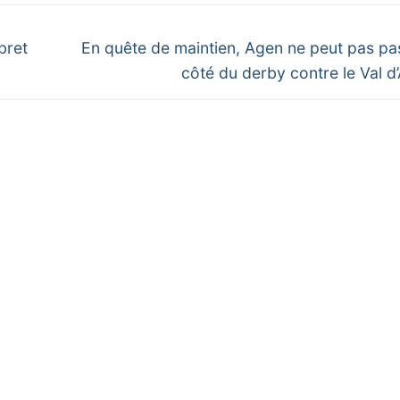
Next
bret
En quête de maintien, Agen ne peut pas pa
post:
côté du derby contre le Val d’