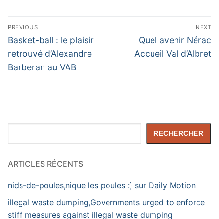
Navigation
PREVIOUS
NEXT
de
Previous
Next
Basket-ball : le plaisir
Quel avenir Nérac
post:
post:
l’article
retrouvé d’Alexandre
Accueil Val d’Albret
Barberan au VAB
Rechercher
RECHERCHER
ARTICLES RÉCENTS
nids-de-poules,nique les poules :) sur Daily Motion
illegal waste dumping,Governments urged to enforce
stiff measures against illegal waste dumping