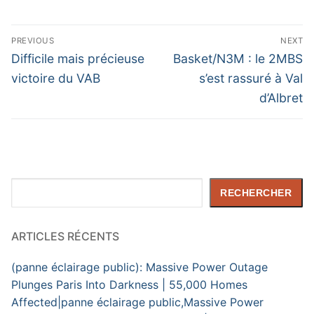
Navigation
PREVIOUS
NEXT
de
Previous
Next
Difficile mais précieuse
Basket/N3M : le 2MBS
post:
post:
l’article
victoire du VAB
s’est rassuré à Val
d’Albret
Rechercher
RECHERCHER
ARTICLES RÉCENTS
(panne éclairage public): Massive Power Outage
Plunges Paris Into Darkness | 55,000 Homes
Affected|panne éclairage public,Massive Power