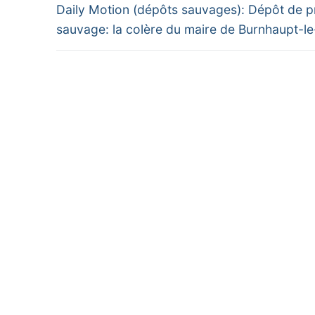
Previous
de
Daily Motion (dépôts sauvages): Dépôt de 
post:
sauvage: la colère du maire de Burnhaupt-l
l’article