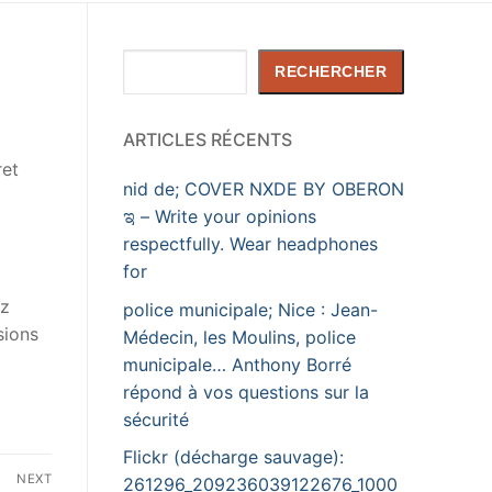
Rechercher
RECHERCHER
ARTICLES RÉCENTS
ret
nid de; COVER NXDE BY OBERON
ಇ – Write your opinions
respectfully. Wear headphones
for
ez
police municipale; Nice : Jean-
sions
Médecin, les Moulins, police
municipale… Anthony Borré
répond à vos questions sur la
sécurité
Flickr (décharge sauvage):
NEXT
261296_209236039122676_1000