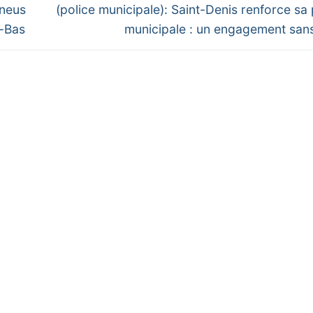
Next
pneus
(police municipale): Saint-Denis renforce sa 
post:
e-Bas
municipale : un engagement sans 