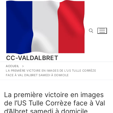
Aller
au
contenu
Rechercher :
CC-VALDALBRET
ACCUEIL
LA PREMIÈRE VICTOIRE EN IMAGES DE L’US TULLE CORRÈZE
FACE À VAL D’ALBRET SAMEDI À DOMICILE
La première victoire en images
de l’US Tulle Corrèze face à Val
d’Albret samedi à domicile