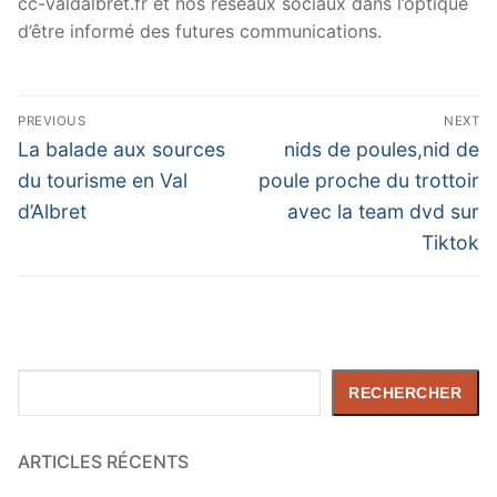
cc-valdalbret.fr et nos réseaux sociaux dans l’optique
d’être informé des futures communications.
Navigation
PREVIOUS
NEXT
de
Previous
Next
La balade aux sources
nids de poules,nid de
post:
post:
l’article
du tourisme en Val
poule proche du trottoir
d’Albret
avec la team dvd sur
Tiktok
Rechercher
RECHERCHER
ARTICLES RÉCENTS