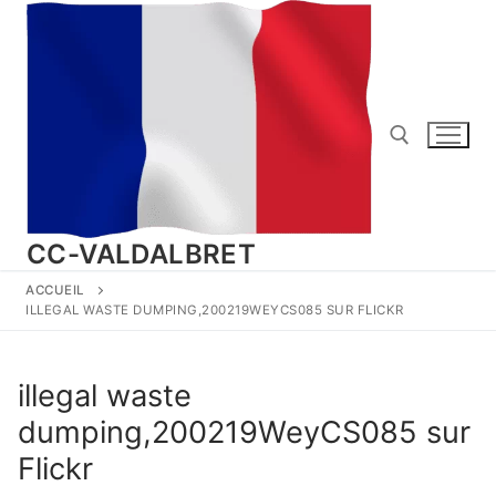
Aller
au
contenu
Rechercher :
CC-VALDALBRET
ACCUEIL
ILLEGAL WASTE DUMPING,200219WEYCS085 SUR FLICKR
illegal waste
dumping,200219WeyCS085 sur
Flickr