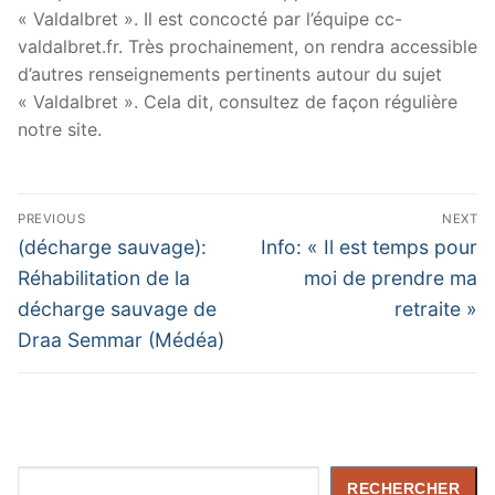
« Valdalbret ». Il est concocté par l’équipe cc-
valdalbret.fr. Très prochainement, on rendra accessible
d’autres renseignements pertinents autour du sujet
« Valdalbret ». Cela dit, consultez de façon régulière
notre site.
Navigation
PREVIOUS
NEXT
de
Previous
Next
(décharge sauvage):
Info: « Il est temps pour
post:
post:
l’article
Réhabilitation de la
moi de prendre ma
décharge sauvage de
retraite »
Draa Semmar (Médéa)
Rechercher
RECHERCHER