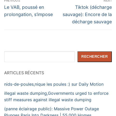
PREVIOUS
NEXT
de
Previous
Next
Le VAB, poussé en
Tiktok (décharge
post:
post:
l’article
prolongation, s’impose
sauvage): Encore de la
décharge sauvage
Rechercher
RECHERCHER
ARTICLES RÉCENTS
nids-de-poules,nique les poules :) sur Daily Motion
illegal waste dumping,Governments urged to enforce
stiff measures against illegal waste dumping
(panne éclairage public): Massive Power Outage
Plunges Paris Into Darkness | 55,000 Homes