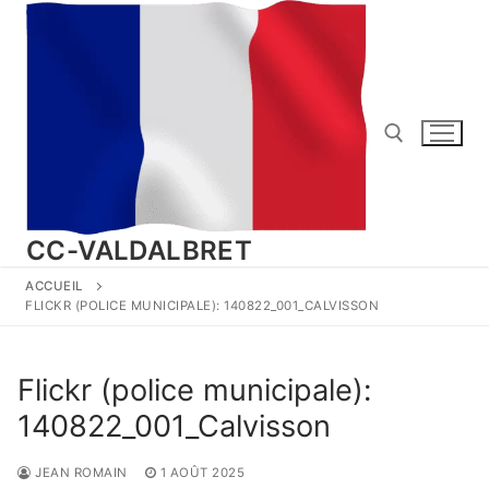
Aller
au
contenu
Rechercher :
CC-VALDALBRET
ACCUEIL
FLICKR (POLICE MUNICIPALE): 140822_001_CALVISSON
Flickr (police municipale):
140822_001_Calvisson
JEAN ROMAIN
1 AOÛT 2025