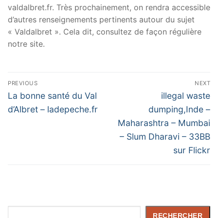
valdalbret.fr. Très prochainement, on rendra accessible
d’autres renseignements pertinents autour du sujet
« Valdalbret ». Cela dit, consultez de façon régulière
notre site.
Navigation
PREVIOUS
NEXT
de
Previous
Next
La bonne santé du Val
illegal waste
post:
post:
l’article
d’Albret – ladepeche.fr
dumping,Inde –
Maharashtra – Mumbai
– Slum Dharavi – 33BB
sur Flickr
Rechercher
RECHERCHER