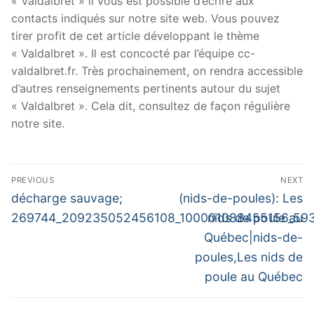
« Valdalbret » il vous est possible d’écrire aux
contacts indiqués sur notre site web. Vous pouvez
tirer profit de cet article développant le thème
« Valdalbret ». Il est concocté par l’équipe cc-
valdalbret.fr. Très prochainement, on rendra accessible
d’autres renseignements pertinents autour du sujet
« Valdalbret ». Cela dit, consultez de façon régulière
notre site.
Navigation
PREVIOUS
NEXT
de
Previous
Next
décharge sauvage;
(nids-de-poules): Les
post:
post:
l’article
269744_209235052456108_100001088455156_593
nids de poule au
Québec|nids-de-
poules,Les nids de
poule au Québec