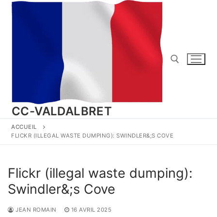
Aller
au
contenu
Rechercher :
CC-VALDALBRET
ACCUEIL
FLICKR (ILLEGAL WASTE DUMPING): SWINDLER&;S COVE
Flickr (illegal waste dumping):
Swindler&;s Cove
JEAN ROMAIN
16 AVRIL 2025