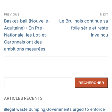
Navigation
PREVIOUS
NEXT
de
Previous
Next
Basket-ball (Nouvelle-
Le Bruilhois continue sa
post:
post:
l’article
Aquitaine) : En Pré-
folle série et reste
Nationale, les Lot-et-
invaincu
Garonnais ont des
ambitions mesurées
Rechercher
RECHERCHER
ARTICLES RÉCENTS
illegal waste dumping,Governments urged to enforce