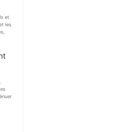
s et
t les
es,
nt
,
ces
ténuer