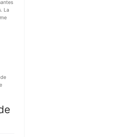
nantes
s. La
ème
 de
e
 de