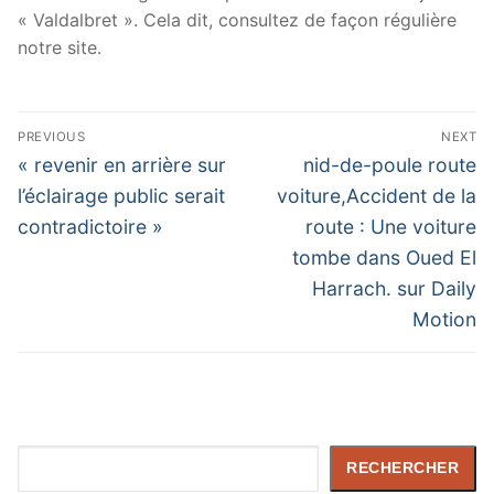
« Valdalbret ». Cela dit, consultez de façon régulière
notre site.
Navigation
PREVIOUS
NEXT
de
Previous
Next
« revenir en arrière sur
nid-de-poule route
post:
post:
l’article
l’éclairage public serait
voiture,Accident de la
contradictoire »
route : Une voiture
tombe dans Oued El
Harrach. sur Daily
Motion
Rechercher
RECHERCHER