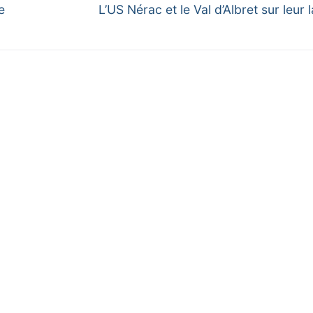
Next
e
L’US Nérac et le Val d’Albret sur leur 
post: