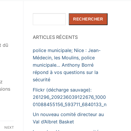
Rechercher
RECHERCHER
ARTICLES RÉCENTS
t dû
police municipale; Nice : Jean-
Médecin, les Moulins, police
municipale… Anthony Borré
répond à vos questions sur la
sécurité
ez
sions
Flickr (décharge sauvage):
261296_209236039122676_1000
01088455156_593711_6840133_n
Un nouveau comité directeur au
Val d’Albret Basket
NEXT