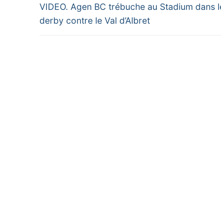
Previous
de
VIDEO. Agen BC trébuche au Stadium dans l
post:
derby contre le Val d’Albret
l’article