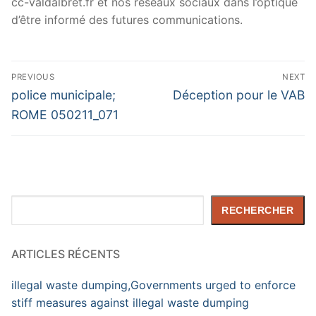
cc-valdalbret.fr et nos réseaux sociaux dans l’optique
d’être informé des futures communications.
Navigation
PREVIOUS
NEXT
de
Previous
Next
police municipale;
Déception pour le VAB
post:
post:
l’article
ROME 050211_071
Rechercher
RECHERCHER
ARTICLES RÉCENTS
illegal waste dumping,Governments urged to enforce
stiff measures against illegal waste dumping