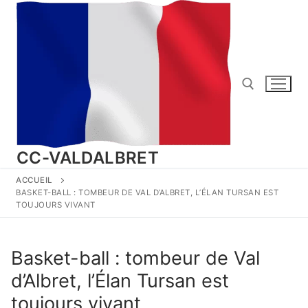
Aller
au
contenu
Rechercher :
CC-VALDALBRET
ACCUEIL
BASKET-BALL : TOMBEUR DE VAL D’ALBRET, L’ÉLAN TURSAN EST
TOUJOURS VIVANT
Basket-ball : tombeur de Val
d’Albret, l’Élan Tursan est
toujours vivant