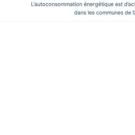
Next
L’autoconsommation énergétique est d’act
post:
dans les communes de l’