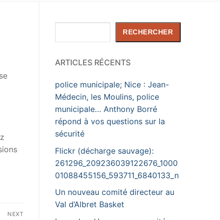
Rechercher
RECHERCHER
ARTICLES RÉCENTS
 se
police municipale; Nice : Jean-
Médecin, les Moulins, police
municipale… Anthony Borré
répond à vos questions sur la
sécurité
ez
sions
Flickr (décharge sauvage):
261296_209236039122676_1000
01088455156_593711_6840133_n
Un nouveau comité directeur au
Val d’Albret Basket
NEXT