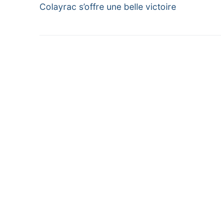
Previous
de
Colayrac s’offre une belle victoire
post:
l’article