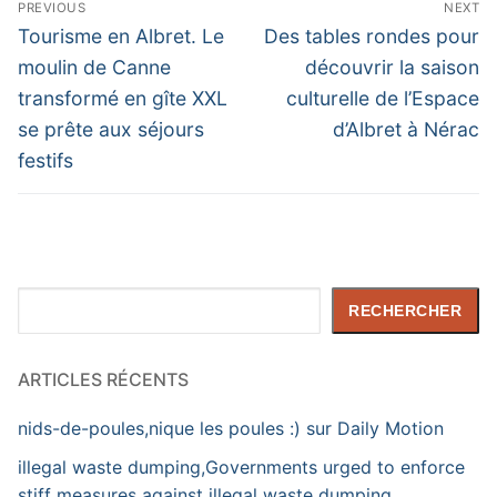
PREVIOUS
NEXT
de
Previous
Next
Tourisme en Albret. Le
Des tables rondes pour
post:
post:
l’article
moulin de Canne
découvrir la saison
transformé en gîte XXL
culturelle de l’Espace
se prête aux séjours
d’Albret à Nérac
festifs
Rechercher
RECHERCHER
ARTICLES RÉCENTS
nids-de-poules,nique les poules :) sur Daily Motion
illegal waste dumping,Governments urged to enforce
stiff measures against illegal waste dumping