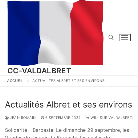
Aller
au
contenu
Rechercher :
CC-VALDALBRET
ACCUEIL
ACTUALITÉS ALBRET ET SES ENVIRONS
Actualités Albret et ses environs
JEAN ROMAIN
6 SEPTEMBRE 2024
WIKI SUR VALDALBRET:
Solidarité – Barbaste. Le dimanche 29 septembre, les
Virades de l’espoir de Barbaste, les seules du