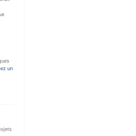
ue
iques
lez un
rojets