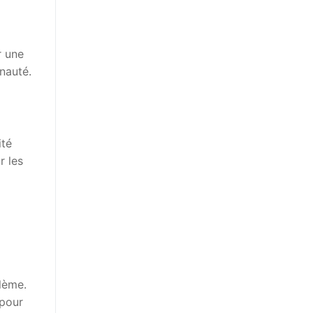
r une
nauté.
ité
r les
blème.
 pour