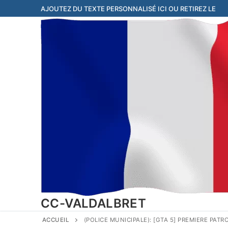
Aller
AJOUTEZ DU TEXTE PERSONNALISÉ ICI OU RETIREZ LE
au
contenu
CC-VALDALBRET
ACCUEIL
(POLICE MUNICIPALE): [GTA 5] PREMIERE PAT