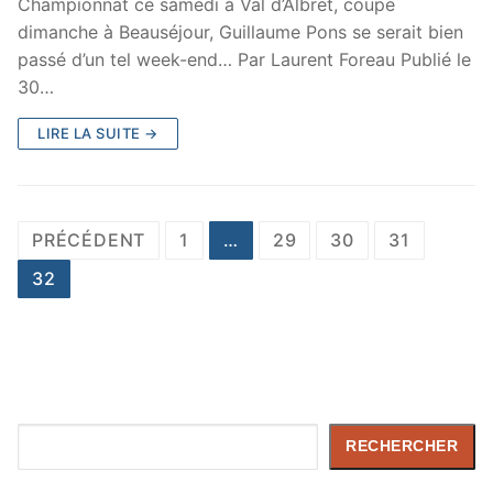
Championnat ce samedi à Val d’Albret, coupe
dimanche à Beauséjour, Guillaume Pons se serait bien
passé d’un tel week-end… Par Laurent Foreau Publié le
30…
LIRE LA SUITE →
Pagination
PRÉCÉDENT
1
…
29
30
31
des
32
publications
Rechercher
RECHERCHER